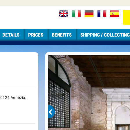
DETAILS
PRICES
BENEFITS
SHIPPING / COLLECTING
0124 Venezia,
‹