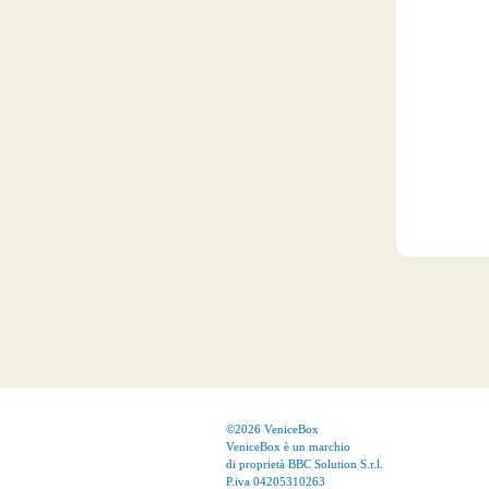
©2026 VeniceBox
VeniceBox è un marchio
di proprietà BBC Solution S.r.l.
P.iva 04205310263