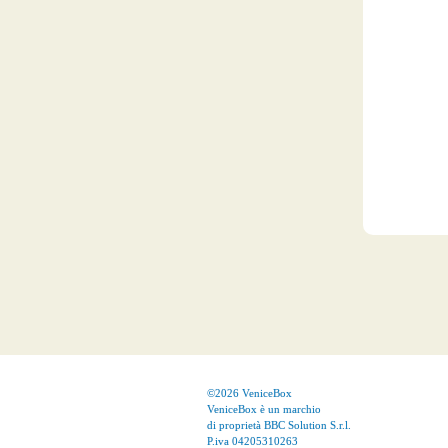
©2026 VeniceBox
VeniceBox è un marchio
di proprietà BBC Solution S.r.l.
P.iva 04205310263