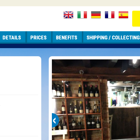
DETAILS
PRICES
BENEFITS
SHIPPING / COLLECTING
5
‹